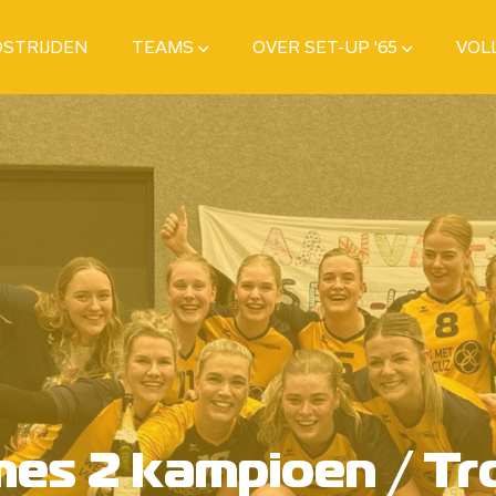
STRIJDEN
TEAMS
OVER SET-UP '65
VOL
es 2 kampioen / Tr