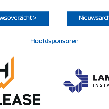
wsoverzicht >
Nieuwsarch
Hoofdsponsoren