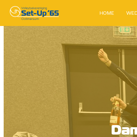
HOME
WED
Dam