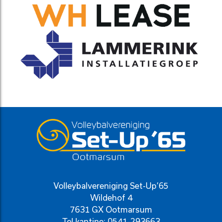
Volleybalvereniging Set-Up’65
Wildehof 4
7631 GX Ootmarsum
Tel kantine:
0541-293663