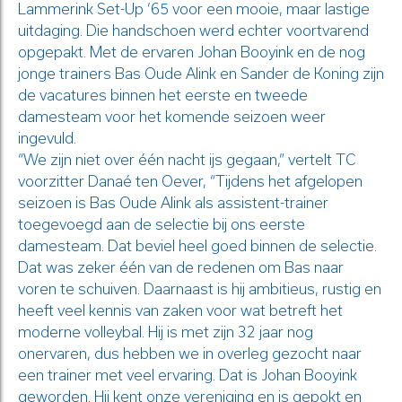
Lammerink Set-Up ’65 voor een mooie, maar lastige
uitdaging. Die handschoen werd echter voortvarend
opgepakt. Met de ervaren Johan Booyink en de nog
jonge trainers Bas Oude Alink en Sander de Koning zijn
de vacatures binnen het eerste en tweede
damesteam voor het komende seizoen weer
ingevuld.
“We zijn niet over één nacht ijs gegaan,” vertelt TC
voorzitter Danaé ten Oever, “Tijdens het afgelopen
seizoen is Bas Oude Alink als assistent-trainer
toegevoegd aan de selectie bij ons eerste
damesteam. Dat beviel heel goed binnen de selectie.
Dat was zeker één van de redenen om Bas naar
voren te schuiven. Daarnaast is hij ambitieus, rustig en
heeft veel kennis van zaken voor wat betreft het
moderne volleybal. Hij is met zijn 32 jaar nog
onervaren, dus hebben we in overleg gezocht naar
een trainer met veel ervaring. Dat is Johan Booyink
geworden. Hij kent onze vereniging en is gepokt en