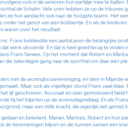
volgens ook in de senioren hun partijtje mee te ballen. 
orthal de Schalm. Vele uren hebben ze op de tribunes g
egden ze hun aandacht ook naar de hoogste teams. Het w
ns onder het genot van een bokbiertje. En als de kindere
n waren over het resultaat.
teams. Frans bekleedde een aantal jaren de belangrijke pos
 dat werk uitvoerde. En dat is heel goed terug te vinden i
etaris Frans Siewes. Op het moment dat Robert en Marlo
er die zaterdagse gang naar de sporthal om daar een ple
nden met de woningbouwvereniging, en later in Mijande wo
emaakt. Maar ook als vrijwilliger stond Frans vaak klaar.
et lijf geschreven. Accuraat en zeer gemotiveerd hield hij 
e hij het biljarten op de woensdagmiddag. En als Frans iets
rgrond, maar een stille kracht, die eigenlijk niet gemist k
bt gedaan en betekent. Marian, Marloes, Robert en hun p
r ook de herinneringen blijven en die kunnen samen een k