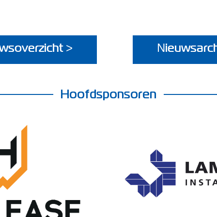
wsoverzicht >
Nieuwsarch
Hoofdsponsoren