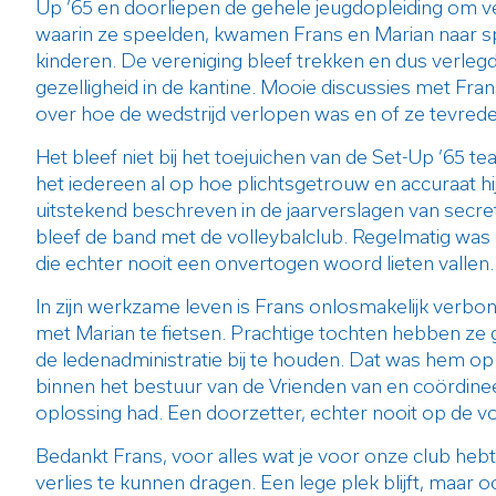
Up ’65 en doorliepen de gehele jeugdopleiding om ver
waarin ze speelden, kwamen Frans en Marian naar sp
kinderen. De vereniging bleef trekken en dus verl
gezelligheid in de kantine. Mooie discussies met Fra
over hoe de wedstrijd verlopen was en of ze tevrede
Het bleef niet bij het toejuichen van de Set-Up ’65 
het iedereen al op hoe plichtsgetrouw en accuraat hij
uitstekend beschreven in de jaarverslagen van secr
bleef de band met de volleybalclub. Regelmatig was 
die echter nooit een onvertogen woord lieten vallen.
In zijn werkzame leven is Frans onlosmakelijk verbo
met Marian te fietsen. Prachtige tochten hebben ze g
de ledenadministratie bij te houden. Dat was hem op h
binnen het bestuur van de Vrienden van en coördineerd
oplossing had. Een doorzetter, echter nooit op de voo
Bedankt Frans, voor alles wat je voor onze club he
verlies te kunnen dragen. Een lege plek blijft, maa