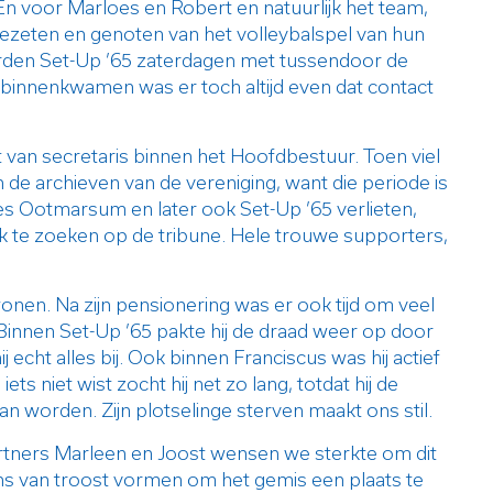
En voor Marloes en Robert en natuurlijk het team,
ezeten en genoten van het volleybalspel van hun
erden Set-Up ’65 zaterdagen met tussendoor de
n binnenkwamen was er toch altijd even dat contact
t van secretaris binnen het Hoofdbestuur. Toen viel
n de archieven van de vereniging, want die periode is
es Ootmarsum en later ook Set-Up ’65 verlieten,
k te zoeken op de tribune. Hele trouwe supporters,
nen. Na zijn pensionering was er ook tijd om veel
 Binnen Set-Up ’65 pakte hij de draad weer op door
echt alles bij. Ook binnen Franciscus was hij actief
 niet wist zocht hij net zo lang, totdat hij de
an worden. Zijn plotselinge sterven maakt ons stil.
artners Marleen en Joost wensen we sterkte om dit
rans van troost vormen om het gemis een plaats te