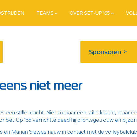
STRIJDEN
TEAMS
OVER SET-UP '65
VOL
Sponsoren
>
ineens niet meer
es een stille kracht. Niet zomaar een stille kracht, maar 
or Set-Up ’65 verrichtte deed hij plichtsgetrouw en bijzo
n Marian Siewes nauw in contact met de volleybalclub. 