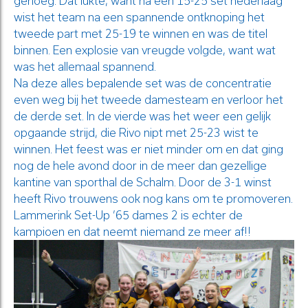
genoeg. Dat lukte, want na een 15-25 set nederlaag
wist het team na een spannende ontknoping het
tweede part met 25-19 te winnen en was de titel
binnen. Een explosie van vreugde volgde, want wat
was het allemaal spannend.
Na deze alles bepalende set was de concentratie
even weg bij het tweede damesteam en verloor het
de derde set. In de vierde was het weer een gelijk
opgaande strijd, die Rivo nipt met 25-23 wist te
winnen. Het feest was er niet minder om en dat ging
nog de hele avond door in de meer dan gezellige
kantine van sporthal de Schalm. Door de 3-1 winst
heeft Rivo trouwens ook nog kans om te promoveren.
Lammerink Set-Up ’65 dames 2 is echter de
kampioen en dat neemt niemand ze meer af!!