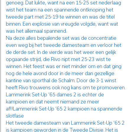
genoeg. Dat lukte, want na een 15-25 set nederlaag
wist het team na een spannende ontknoping het
tweede part met 25-19 te winnen en was de titel
binnen. Een explosie van vreugde volgde, want wat
was het allemaal spannend.
Na deze alles bepalende set was de concentratie
even weg bij het tweede damesteam en verloor het
de derde set. In de vierde was het weer een gelijk
opgaande strijd, die Rivo nipt met 25-23 wist te
winnen. Het feest was er niet minder om en dat ging
nog de hele avond door in de meer dan gezellige
kantine van sporthal de Schalm. Door de 3-1 winst
heeft Rivo trouwens ook nog kans om te promoveren.
Lammerink Set-Up ’65 dames 2 is echter de
kampioen en dat neemt niemand ze meer
af!!Lammerink Set-Up ’65 2 kampioen na spannende
slotfase
Het tweede damesteam van Lammerink Set-Up ’65 2
is kampioen geworden in de Tweede Divisie. Het is