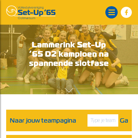
Lammerink Set-Up
’65 D2 kampioen na
spannende slotfase
Naar jouw teampagina
Ga