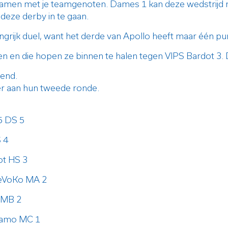
 samen met je teamgenoten. Dames 1 kan deze wedstrijd n
 deze derby in te gaan.
ijk duel, want het derde van Apollo heeft maar één pu
 en die hopen ze binnen te halen tegen VIPS Bardot 3. D
end.
r aan hun tweede ronde.
5 DS 5
 4
ot HS 3
eVoKo MA 2
 MB 2
namo MC 1