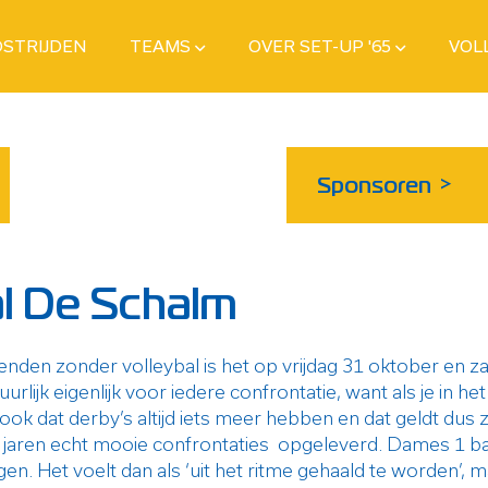
STRIJDEN
TEAMS
OVER SET-UP '65
VOL
Sponsoren
>
al De Schalm
en zonder volleybal is het op vrijdag 31 oktober en za
ijk eigenlijk voor iedere confrontatie, want als je in het 
 ook dat derby’s altijd iets meer hebben en dat geldt d
ar jaren echt mooie confrontaties opgeleverd. Dames 1 
 Het voelt dan als ‘uit het ritme gehaald te worden’, maa