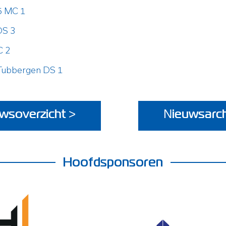
5 MC 1
DS 3
C 2
Tubbergen DS 1
wsoverzicht >
Nieuwsarch
Hoofdsponsoren