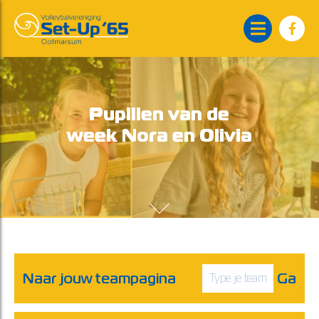
Pupillen van de
week Nora en Olivia
Naar jouw teampagina
Ga