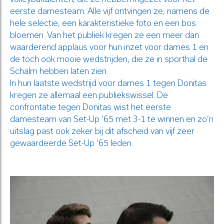
eerste damesteam. Alle vijf ontvingen ze, namens de
hele selectie, een karakteristieke foto en een bos
bloemen. Van het publiek kregen ze een meer dan
waarderend applaus voor hun inzet voor dames 1 en
de toch ook mooie wedstrijden, die ze in sporthal de
Schalm hebben laten zien.
In hun laatste wedstrijd voor dames 1 tegen Donitas
kregen ze allemaal een publiekswissel. De
confrontatie tegen Donitas wist het eerste
damesteam van Set-Up ’65 met 3-1 te winnen en zo’n
uitslag past ook zeker bij dit afscheid van vijf zeer
gewaardeerde Set-Up ’65 leden.