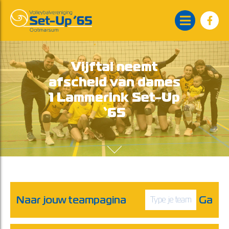
Vijftal neemt
afscheid van dames
1 Lammerink Set-Up
‘65
Naar jouw teampagina
Ga