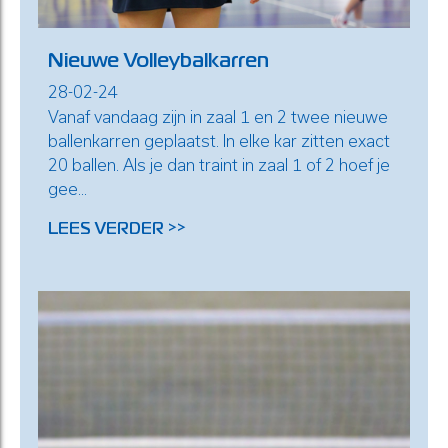
Nieuwe Volleybalkarren
28-02-24
Vanaf vandaag zijn in zaal 1 en 2 twee nieuwe
ballenkarren geplaatst. In elke kar zitten exact
20 ballen. Als je dan traint in zaal 1 of 2 hoef je
gee...
LEES VERDER >>