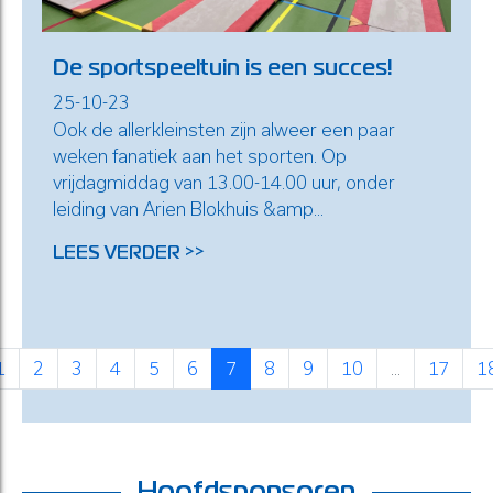
De sportspeeltuin is een succes!
25-10-23
Ook de allerkleinsten zijn alweer een paar
weken fanatiek aan het sporten. Op
vrijdagmiddag van 13.00-14.00 uur, onder
leiding van Arien Blokhuis &amp...
LEES VERDER >>
1
2
3
4
5
6
7
8
9
10
...
17
1
Hoofdsponsoren