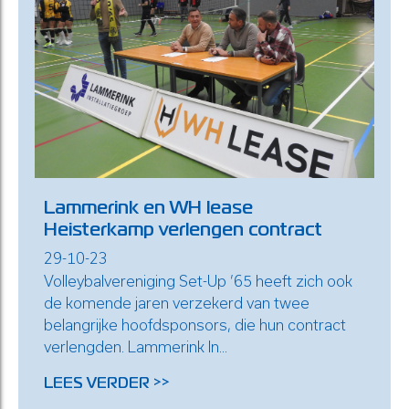
Lammerink en WH lease
Heisterkamp verlengen contract
29-10-23
Volleybalvereniging Set-Up ’65 heeft zich ook
de komende jaren verzekerd van twee
belangrijke hoofdsponsors, die hun contract
verlengden. Lammerink In...
LEES VERDER >>