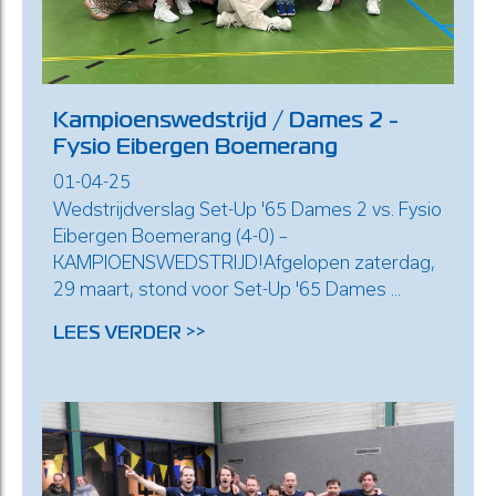
Kampioenswedstrijd / Dames 2 -
Fysio Eibergen Boemerang
01-04-25
Wedstrijdverslag Set-Up '65 Dames 2 vs. Fysio
Eibergen Boemerang (4-0) –
KAMPIOENSWEDSTRIJD!Afgelopen zaterdag,
29 maart, stond voor Set-Up '65 Dames ...
LEES VERDER >>