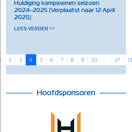
Huldiging kampioenen seizoen
2024-2025 (Verplaatst naar 12 April
2025)
LEES VERDER >>
1
2
3
4
5
6
7
8
9
10
...
17
1
Hoofdsponsoren