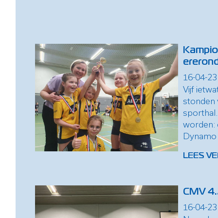
Kampio
ererond
16-04-23
Vijf ietw
stonden 
sporthal
worden: 
Dynamo T
LEES VE
CMV 4.
16-04-23