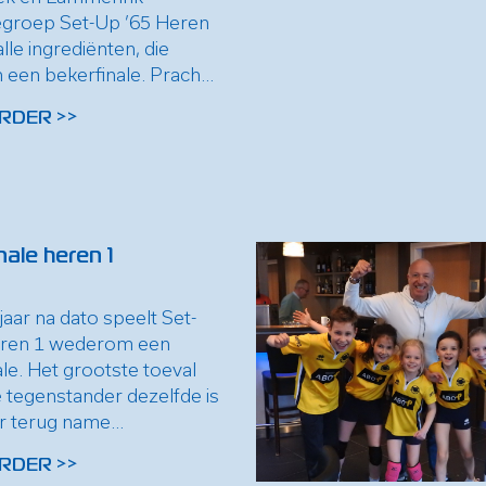
tiegroep Set-Up ’65 Heren
lle ingrediënten, die
 een bekerfinale. Prach...
RDER >>
nale heren 1
jaar na dato speelt Set-
eren 1 wederom een
le. Het grootste toeval
e tegenstander dezelfde is
ar terug name...
RDER >>