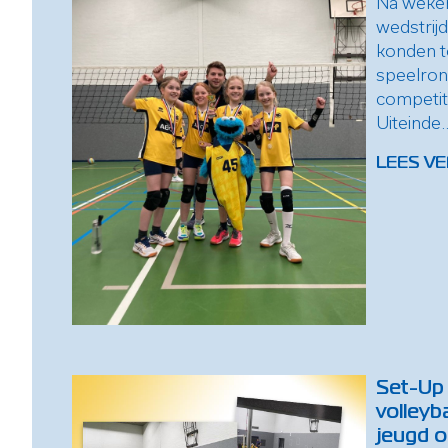
Na weke
wedstrij
konden t
speelron
competit
Uiteinde..
LEES VE
Set-Up 
volleyb
jeugd 