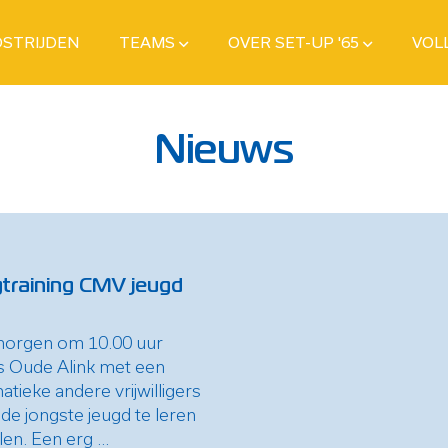
STRIJDEN
TEAMS
OVER SET-UP '65
VOL
Nieuws
training CMV jeugd
orgen om 10.00 uur
s Oude Alink met een
natieke andere vrijwilligers
de jongste jeugd te leren
len. Een erg ...