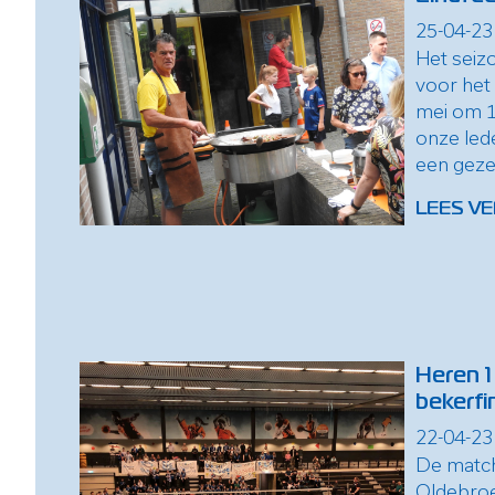
25-04-23
Het seizo
voor het 
mei om 1
onze lede
een gezell
LEES VE
Heren 1
bekerfi
22-04-23
De match
Oldebro