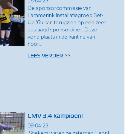
16-04-23
De sponsorcommissie van
Lammerink Installatiegroep Set-
Up ’65 kan terugzien op een zeer
geslaagd sponsordiner. Deze
vond plaats in de kantine van
hoof...
LEES VERDER >>
CMV 3.4 kampioen!
09-04-23
Stiekem waren ze zaterdag 1 april