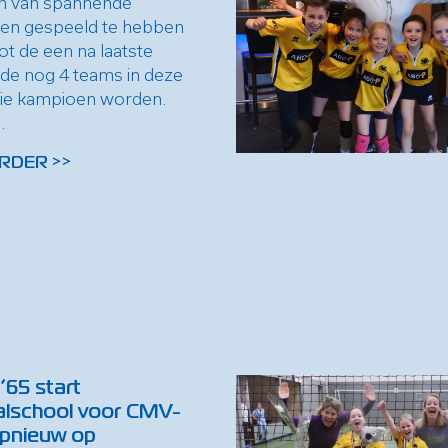
n van spannende
den gespeeld te hebben
ot de een na laatste
de nog 4 teams in deze
ie kampioen worden.
.
RDER >>
’65 start
alschool voor CMV-
opnieuw op