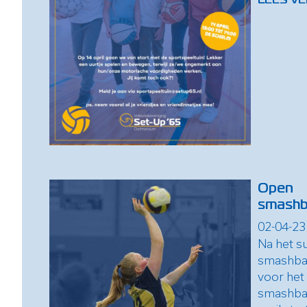
Open
smashb
02-04-23
Na het s
smashbal-
voor het
smashba