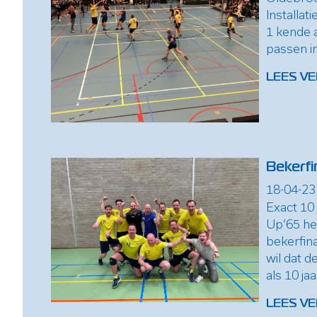
Installa
1 kende a
passen in
LEES VE
Bekerfi
18-04-23
Exact 10 
Up’65 h
bekerfina
wil dat d
als 10 ja
LEES VE