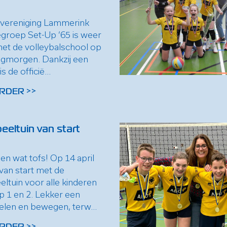
lvereniging Lammerink
iegroep Set-Up ’65 is weer
met de volleybalschool op
gmorgen. Dankzij een
 de officië...
RDER >>
eeltuin van start
n wat tofs! Op 14 april
van start met de
ltuin voor alle kinderen
p 1 en 2. Lekker een
elen en bewegen, terw...
RDER >>