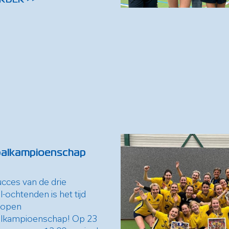
alkampioenschap
ucces van de drie
ochtenden is het tijd
 open
lkampioenschap! Op 23