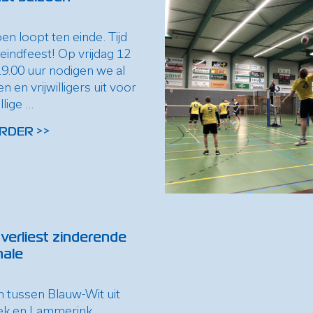
en loopt ten einde. Tijd
eindfeest! Op vrijdag 12
9.00 uur nodigen we al
n en vrijwilligers uit voor
ige ...
RDER >>
 verliest zinderende
nale
 tussen Blauw-Wit uit
ek en Lammerink