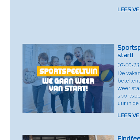
LEES VE
Sportsp
start!
07-05-23
De vakant
betekent
weer sta
sportspe
uur in de
LEES VE
Eindfee