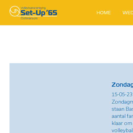
HOME
WED
Zondag
15-05-23
Zondagm
staan Ba
aantal fa
klaar om 
volleybal