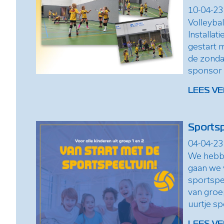
10-04-23
Volleyba
Installat
gestart 
de zonda
sponsor is
LEES VE
Sportsp
04-04-23
We hebbe
gaan we 
sportspee
van groe
uurtje sp
LEES VE